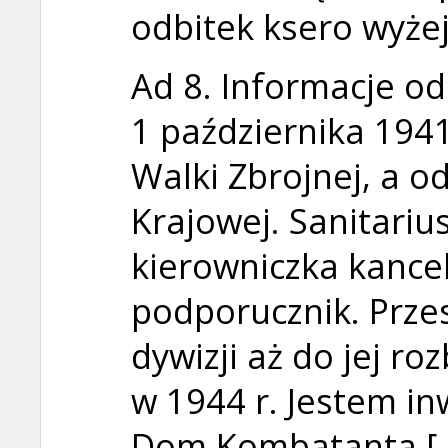
odbitek ksero wyże
Ad 8. Informacje od
1 października 1941
Walki Zbrojnej, a o
Krajowej. Sanitariu
kierowniczka kancela
podporucznik. Prze
dywizji aż do jej ro
w 1944 r. Jestem inw
Dom Kombatanta […]