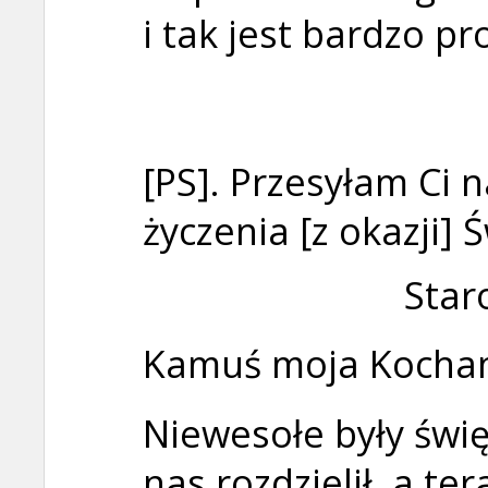
i tak jest bardzo p
[PS]. Przesyłam Ci 
życzenia [z okazji]
Star
Kamuś moja Kocha
Niewesołe były świę
nas rozdzielił, a te