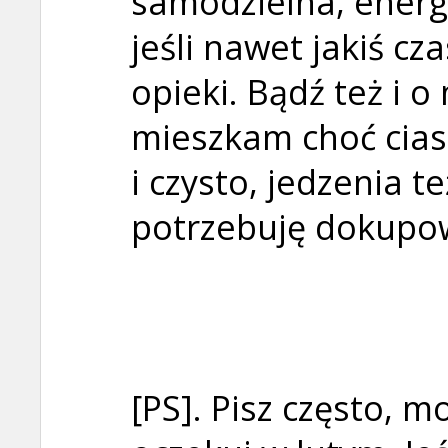
samodzielna, energi
jeśli nawet jakiś c
opieki. Bądź też i 
mieszkam choć ciasn
i czysto, jedzenia t
potrzebuję dokupo
[PS]. Pisz często, 