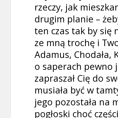
rzeczy, jak mieszka
drugim planie – żeby
ten czas tak by się 
ze mną trochę i Tw
Adamus, Chodała, Ko
o saperach pewno ju
zapraszał Cię do sw
musiała być w tamt
jego pozostała na mi
pogłoski choć częśc