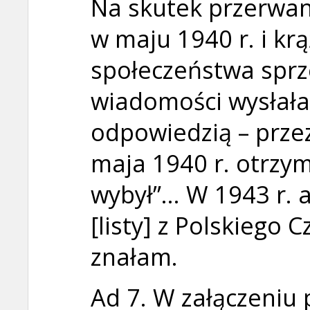
Na skutek przerwan
w maju 1940 r. i kr
społeczeństwa sprze
wiadomości wysłał
odpowiedzią – prz
maja 1940 r. otrzy
wybył”… W 1943 r. an
[listy] z Polskiego
znałam.
Ad 7. W załączeniu