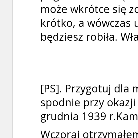
może wkrótce się z
krótko, a wówczas u
będziesz robiła. Wła
[PS]. Przygotuj dla
spodnie przy okazji 
grudnia 1939 r.Kam
Wczoraj otrzymałem T