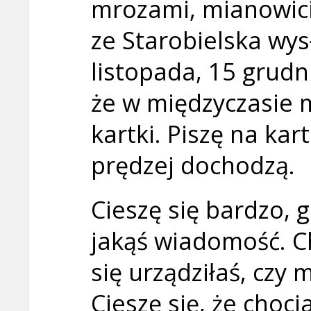
mrozami, mianowici
ze Starobielska wys
listopada, 15 grudnia
że w międzyczasie 
kartki. Piszę na ka
prędzej dochodzą.
Cieszę się bardzo,
jakąś wiadomość. Ch
się urządziłaś, czy 
Cieszę się, że choc